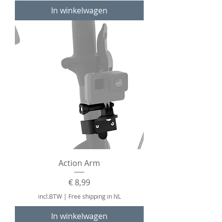
In winkelwagen
Action Arm
Prijs
€ 8,99
incl.BTW
|
Free shipping in NL
In winkelwagen