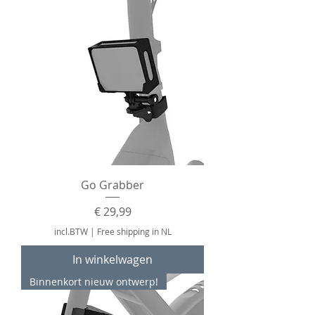
Go Grabber
Prijs
€ 29,99
incl.BTW
|
Free shipping in NL
In winkelwagen
Binnenkort nieuw ontwerp!