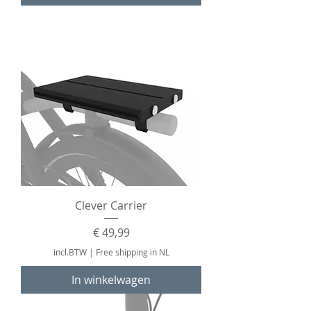
Clever Carrier
Prijs
€ 49,99
incl.BTW
|
Free shipping in NL
In winkelwagen