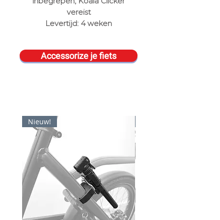
inbegrepen, Koala Clicker
vereist
Levertijd: 4 weken
Accessorize je fiets
Nieuw!
Nieuw!