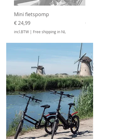
Mini fietspomp
Bidonhouder
Prijs
Prijs
€ 24,99
€ 24,99
incl.BTW
|
Free shipping in NL
incl.BTW