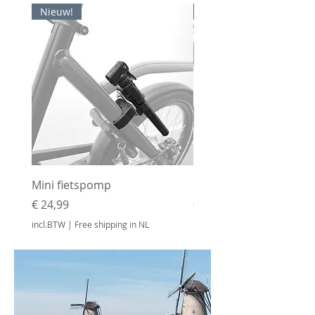
Nieuw!
Nieuw!
Mini fietspomp
Bidonhouder
Prijs
Prijs
€ 24,99
€ 24,99
incl.BTW
|
Free shipping in NL
incl.BTW