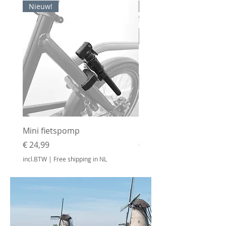
Nieuw!
Nieuw!
Mini fietspomp
Bidonhouder
Prijs
Prijs
€ 24,99
€ 24,99
incl.BTW
|
Free shipping in NL
incl.BTW